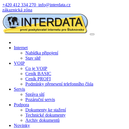
+420 412 334 270
info@interdata.cz
zákaznická zóna
Internet
Nabídka připojení
Stav sítě
VOIP
Co je VOIP
Ceník BASIC
Ceník PROFI
Podmínky přenesení telefonního čísla
Servis
Správa sítí
Pozáruční servis
Podpora
Dokumenty ke stažení
Technické dokumenty
Archiv dokumentů
Novinky